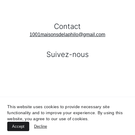
Contact
1001maisonsdelaphilo@gmail.com
Suivez-nous
This website uses cookies to provide necessary site
functionality and to improve your experience. By using this
Statuts de l'association
website, you agree to our use of cookies.
Accept
Decline
Publication au journal officiel