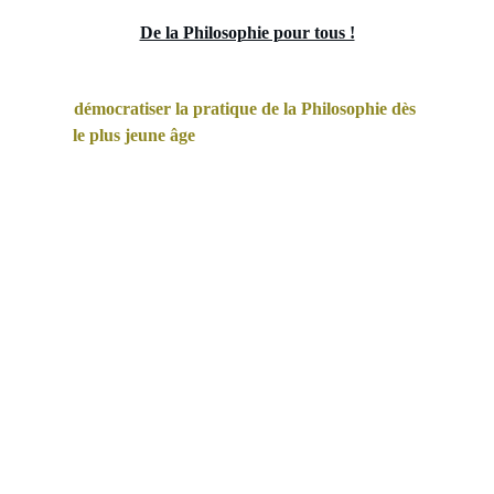
De la Philosophie pour tous !
Les Maisons de la Philo ont pour mission de 
démocratiser la pratique de la Philosophie dès 
le plus jeune âge
 dans 
la cité, 
à l'école
 et dans les 
lieux culturels