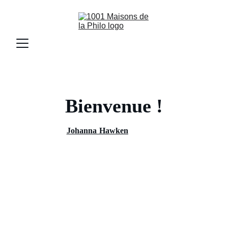
Bienvenue !
Portée par
Johanna Hawken
, 1001 Maisons de la
Philo est une association qui
fédère les différentes
initiatives de Maison de la Philo
partout en France
et dans la francophonie